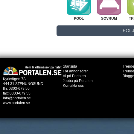
POOL
SOVRUM
TR
FÖLJ
Startsida
Trende
För annonsörer
Trende
Vi på Portalen
Blogg
Kyrkvägen 7A
Jobba på Portalen
444 31 STENUNGSUND
Kontakta oss
tfn: 0303-679 50
fax: 0303-679 55
info@portalen.se
www.portalen.se