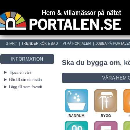
START
|
TRENDER KÖK & BAD
|
VI PÅ PORTALEN
|
JOBBA PÅ PORTALE
INFORMATION
Ska du bygga om, kö
Tipsa en vän
VÅRA HEM 
Gör till din startsida
Lägg till som favorit
BADRUM
BYGG