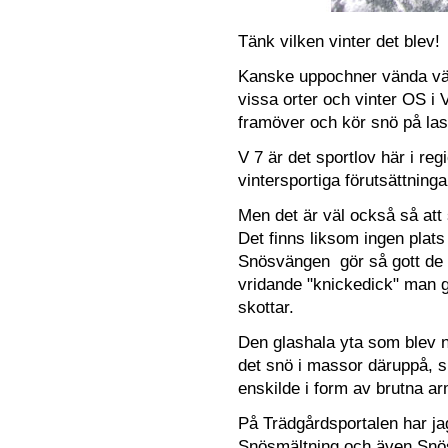
Tänk vilken vinter det blev!
Kanske uppochner vända vär
vissa orter och vinter OS i
framöver och kör snö på las
V 7 är det sportlov här i re
vintersportiga förutsättninga
Men det är väl också så att s
Det finns liksom ingen plats 
Snösvängen gör så gott de 
vridande "knickedick" man g
skottar.
Den glashala yta som blev nä
det snö i massor däruppå, 
enskilde i form av brutna a
På Trädgårdsportalen har jag
Snösmältning
och även
Snö