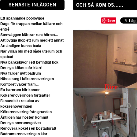
SENASTE INLÄGGEN
OCH SÅ KOM OS......
Ett spännande poolbygge
Save
Dags för trappan mellan källare och
entré
Stenväggen klättrar runt hörnet...
Att bygga ihop ett rum med ett annat
Att äntligen kunna bada
När villan blir med både uterum och
spabad
Nya bänkskivor i ett befintligt kök
Det nya köket står klart!
Nya färger nytt badrum
Nästa steg i köksrenoveringen
Kontoret växer fram...
Ett barnrum blir kontor
Köksrenoveringen fortsätter
Fantastiskt resultat av
köksrenoveringen
Köksrenovering från grunden
Äntligen har hösten kommit
Det nya sovrumsgolvet
Renovera köket i en bostadsrätt
Badrumsrenoveringen klar!