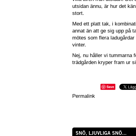
utsidan ännu, är hur det kän
stort.
Med ett platt tak, i kombina
annat än att ge sig upp på ta
mötes som flera ladugårdar 
vinter.
Nej, nu håller vi tummarna 
trädgården
kryper fram ur si
Save
Permalink
SNÖ, LJUVLIGA SNÖ...