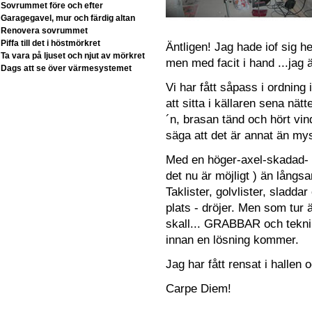
Sovrummet före och efter
Garagegavel, mur och färdig altan
Renovera sovrummet
Piffa till det i höstmörkret
Äntligen! Jag hade iof sig he
Ta vara på ljuset och njut av mörkret
men med facit i hand ...jag ä
Dags att se över värmesystemet
Vi har fått såpass i ordning i
att sitta i källaren sena n
´n, brasan tänd och hört vin
säga att det är annat än my
Med en höger-axel-skadad- m
det nu är möjligt ) än långs
Taklister, golvlister, sladd
plats - dröjer. Men som tur
skall... GRABBAR och teknik :
innan en lösning kommer.
Jag har fått rensat i hallen o
Carpe Diem!