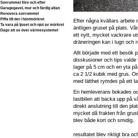
Sovrummet före och efter
Garagegavel, mur och färdig altan
Renovera sovrummet
Piffa till det i höstmörkret
Efter några kvällars arbete
Ta vara på ljuset och njut av mörkret
äntligen gruset på plats. Vå
Dags att se över värmesystemet
ett nytt, mycket vackrare u
dräneringen kan i lugn och r
Allt började med ett besök på
disskusioner och tips valde 
lager på 5 cm och en yta på 
ca 2 1/2 kubik med grus. Omv
med lätthet rymdes på ett las
En hemleverans bokades och 
lastbilen att backa upp på vå
direkt anslutning till den pl
mycket då frakten från grush
blev både kort och smidig.
resultatet blev riktigt bra 