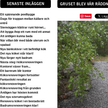
SENASTE INLÄGGEN
GRUSET BLEV VÅR RÄDD
Ett spännande poolbygge
Save
Dags för trappan mellan källare och
entré
Stenväggen klättrar runt hörnet...
Att bygga ihop ett rum med ett annat
Att äntligen kunna bada
När villan blir med både uterum och
spabad
Nya bänkskivor i ett befintligt kök
Det nya köket står klart!
Nya färger nytt badrum
Nästa steg i köksrenoveringen
Kontoret växer fram...
Ett barnrum blir kontor
Köksrenoveringen fortsätter
Fantastiskt resultat av
köksrenoveringen
Köksrenovering från grunden
Äntligen har hösten kommit
Det nya sovrumsgolvet
Renovera köket i en bostadsrätt
Badrumsrenoveringen klar!