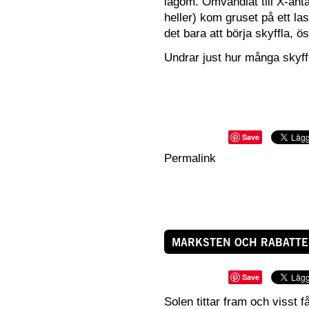
lagom. Omvandlat till X-anta
heller) kom gruset på ett las
det bara att börja skyffla, ö
Undrar just hur många skyffe
Save
Permalink
MARKSTEN OCH RABATT
Save
Solen tittar fram och visst få