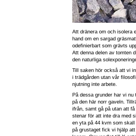
Att dränera om och isolera e
hand om en sargad gräsmatt
odefinierbart som grävts upp
Att denna delen av tomten de
den naturliga solexponering
Till saken hör också att vi i
i trädgården utan vår filosof
njutning inte arbete.
På dessa grunder har vi nu 
på den här norr gaveln. Tillr
ifrån, samt gå på utan att få 
stenar för att inte dra med s
en yta på 44 kvm som skall
på grustaget fick vi hjälp a