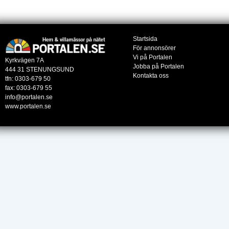
Startsida
För annonsörer
Vi på Portalen
Kyrkvägen 7A
Jobba på Portalen
444 31 STENUNGSUND
Kontakta oss
tfn: 0303-679 50
fax: 0303-679 55
info@portalen.se
www.portalen.se