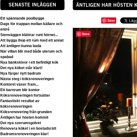
SENASTE INLÄGGEN
ÄNTLIGEN HAR HÖSTEN 
Ett spännande poolbygge
Save
Dags för trappan mellan källare och
entré
Save
Stenväggen klättrar runt hörnet...
Att bygga ihop ett rum med ett annat
Att äntligen kunna bada
När villan blir med både uterum och
spabad
Nya bänkskivor i ett befintligt kök
Det nya köket står klart!
Nya färger nytt badrum
Nästa steg i köksrenoveringen
Kontoret växer fram...
Ett barnrum blir kontor
Köksrenoveringen fortsätter
Fantastiskt resultat av
köksrenoveringen
Köksrenovering från grunden
Äntligen har hösten kommit
Det nya sovrumsgolvet
Renovera köket i en bostadsrätt
Badrumsrenoveringen klar!