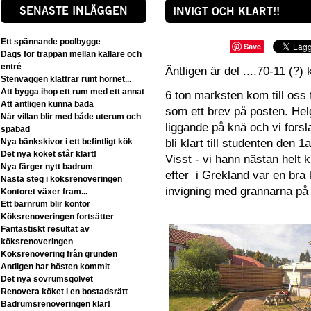
SENASTE INLÄGGEN
INVIGT OCH KLART!!
Ett spännande poolbygge
Save
Dags för trappan mellan källare och
entré
Äntligen är del ....70-11 (?) 
Stenväggen klättrar runt hörnet...
Att bygga ihop ett rum med ett annat
6 ton
marksten
kom till oss
Att äntligen kunna bada
som ett brev på posten. Helg
När villan blir med både uterum och
liggande på knä och vi forsla
spabad
Nya bänkskivor i ett befintligt kök
bli klart till studenten den 1a
Det nya köket står klart!
Visst - vi hann nästan helt 
Nya färger nytt badrum
efter i Grekland var en bra ku
Nästa steg i köksrenoveringen
invigning med grannarna på 
Kontoret växer fram...
Ett barnrum blir kontor
Köksrenoveringen fortsätter
Fantastiskt resultat av
köksrenoveringen
Köksrenovering från grunden
Äntligen har hösten kommit
Det nya sovrumsgolvet
Renovera köket i en bostadsrätt
Badrumsrenoveringen klar!