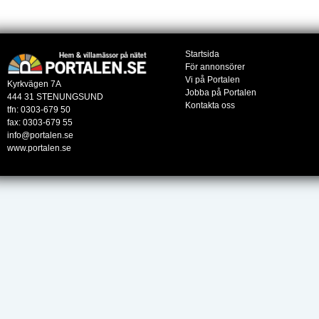
Startsida
För annonsörer
Vi på Portalen
Kyrkvägen 7A
Jobba på Portalen
444 31 STENUNGSUND
Kontakta oss
tfn: 0303-679 50
fax: 0303-679 55
info@portalen.se
www.portalen.se