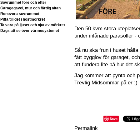
Sovrummet före och efter
Garagegavel, mur och färdig altan
Renovera sovrummet
Piffa till det i höstmörkret
Ta vara på ljuset och njut av mörkret
Den 50 kvm stora uteplatsen 
Dags att se över värmesystemet
under inlånade parasoller - de
Så nu ska frun i huset hålla 
fått bygglov för garaget, oc
att fundera lite på hur det s
Jag kommer att pynta och pl
Trevlig Midsommar på er :)
Save
Permalink