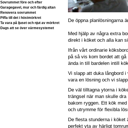
Sovrummet före och efter
Garagegavel, mur och färdig altan
Renovera sovrummet
Piffa till det i höstmörkret
De öppna planlösningarna är
Ta vara på ljuset och njut av mörkret
Dags att se över värmesystemet
Med hjälp av några extra bo
direkt i köket och alla kan si
Ifrån vårt ordinarie köksbo
på så vis kom bordet att gå
ända in till bardelen intill 
Vi slapp att duka långbord 
vara en lösning och vi slapp
De väl tilltagna ytorna i köke
trängsel när man skulle dra 
bakom ryggen. Ett kök med 
och utrymme för flexibla lös
De flesta stunderna i köket ä
perfekt yta av härligt tomr