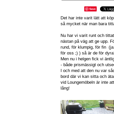
Save
Det har inte varit lätt att k
så mycket när man bara titt
Nu har vi varit runt och titt
nästan på väg att ge upp. För
rund, för klumpig, för fin (ja
för oss ;) ) så är de för dyra
Men nu i helgen fick vi änt
- både prismässigt och uts
I och med att den nu var så
bord där vi kan sitta och äta
vid Loungemöbeln är inte a
lång!