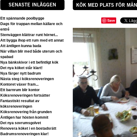
SENASTE INLÄGGEN
KÖK MED PLATS FÖR MÅ
Ett spännande poolbygge
Save
Dags för trappan mellan källare och
entré
Stenväggen klättrar runt hörnet...
Att bygga ihop ett rum med ett annat
Att äntligen kunna bada
När villan blir med både uterum och
spabad
Nya bänkskivor i ett befintligt kök
Det nya köket står klart!
Nya färger nytt badrum
Nästa steg i köksrenoveringen
Kontoret växer fram...
Ett barnrum blir kontor
Köksrenoveringen fortsätter
Fantastiskt resultat av
köksrenoveringen
Köksrenovering från grunden
Äntligen har hösten kommit
Det nya sovrumsgolvet
Renovera köket i en bostadsrätt
Badrumsrenoveringen klar!