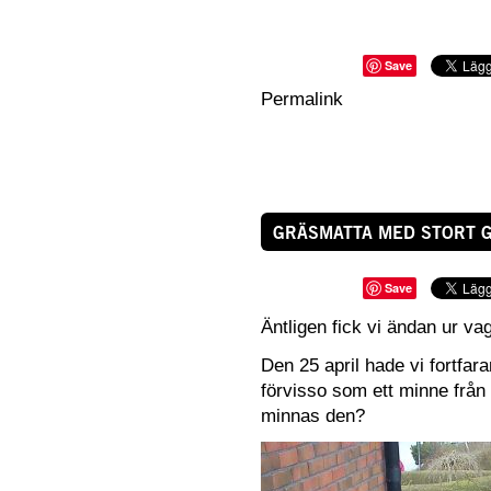
Save
Permalink
GRÄSMATTA MED STORT 
Save
Äntligen fick vi ändan ur va
Den 25 april hade vi fortfar
förvisso som ett minne frå
minnas den?