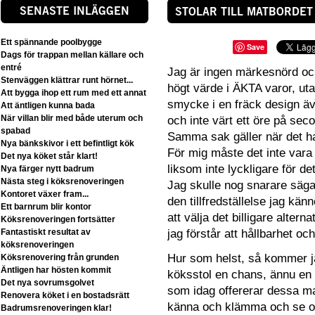
SENASTE INLÄGGEN
STOLAR TILL MATBORDET
Ett spännande poolbygge
Save
Dags för trappan mellan källare och
entré
Jag är ingen märkesnörd och
Stenväggen klättrar runt hörnet...
högt värde i ÄKTA varor, utan 
Att bygga ihop ett rum med ett annat
smycke i en fräck design äve
Att äntligen kunna bada
När villan blir med både uterum och
och inte värt ett öre på s
spabad
Samma sak gäller när det ha
Nya bänkskivor i ett befintligt kök
För mig måste det inte vara 
Det nya köket står klart!
liksom inte lyckligare för det
Nya färger nytt badrum
Nästa steg i köksrenoveringen
Jag skulle nog snarare säga 
Kontoret växer fram...
den tillfredställelse jag kä
Ett barnrum blir kontor
att välja det billigare alter
Köksrenoveringen fortsätter
Fantastiskt resultat av
jag förstår att hållbarhet oc
köksrenoveringen
Hur som helst, så kommer jag
Köksrenovering från grunden
Äntligen har hösten kommit
köksstol en chans, ännu en 
Det nya sovrumsgolvet
som idag offererar dessa mat
Renovera köket i en bostadsrätt
känna och klämma och se om
Badrumsrenoveringen klar!