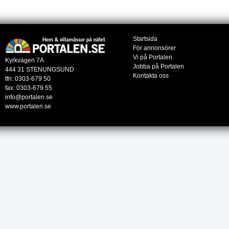
Startsida
För annonsörer
Vi på Portalen
Kyrkvägen 7A
Jobba på Portalen
444 31 STENUNGSUND
Kontakta oss
tfn: 0303-679 50
fax: 0303-679 55
info@portalen.se
www.portalen.se