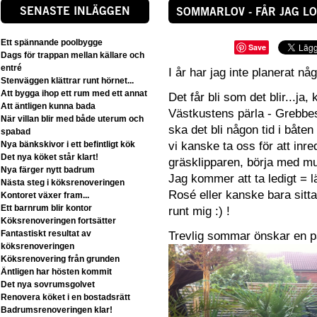
SENASTE INLÄGGEN
SOMMARLOV - FÅR JAG LO
Ett spännande poolbygge
Save
Dags för trappan mellan källare och
entré
I år har jag inte planerat någ
Stenväggen klättrar runt hörnet...
Att bygga ihop ett rum med ett annat
Det får bli som det blir...ja,
Att äntligen kunna bada
Västkustens pärla - Grebbes
När villan blir med både uterum och
ska det bli någon tid i båte
spabad
Nya bänkskivor i ett befintligt kök
vi kanske ta oss för att inre
Det nya köket står klart!
gräsklipparen, börja med mur
Nya färger nytt badrum
Jag kommer att ta ledigt = l
Nästa steg i köksrenoveringen
Rosé eller kanske bara sitta
Kontoret växer fram...
Ett barnrum blir kontor
runt mig :) !
Köksrenoveringen fortsätter
Fantastiskt resultat av
Trevlig sommar önskar en på 
köksrenoveringen
Köksrenovering från grunden
Äntligen har hösten kommit
Det nya sovrumsgolvet
Renovera köket i en bostadsrätt
Badrumsrenoveringen klar!