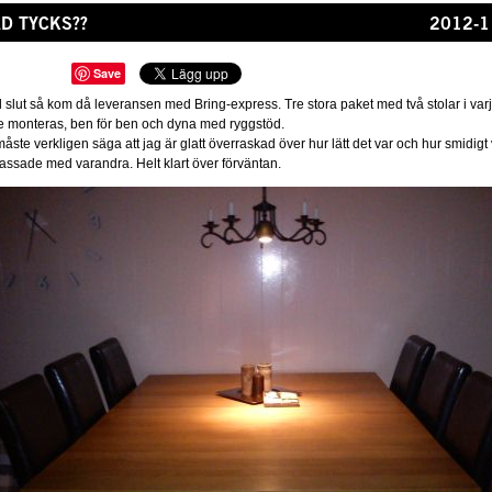
AD TYCKS??
2012-1
Save
ll slut så kom då leveransen med Bring-express. Tre stora paket med två stolar i var
le monteras, ben för ben och dyna med ryggstöd.
åste verkligen säga att jag är glatt överraskad över hur lätt det var och hur smidigt 
assade med varandra. Helt klart över förväntan.