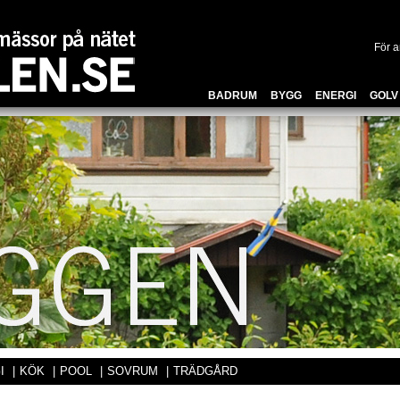
För 
BADRUM
BYGG
ENERGI
GOL
I
|
KÖK
|
POOL
|
SOVRUM
|
TRÄDGÅRD