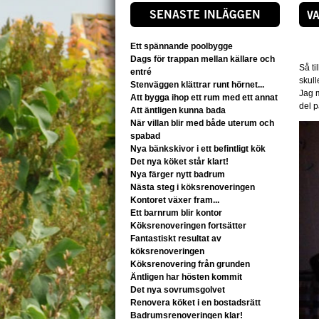
SENASTE INLÄGGEN
V
Ett spännande poolbygge
Dags för trappan mellan källare och
Så ti
entré
skul
Stenväggen klättrar runt hörnet...
Jag m
Att bygga ihop ett rum med ett annat
del p
Att äntligen kunna bada
När villan blir med både uterum och
spabad
Nya bänkskivor i ett befintligt kök
Det nya köket står klart!
Nya färger nytt badrum
Nästa steg i köksrenoveringen
Kontoret växer fram...
Ett barnrum blir kontor
Köksrenoveringen fortsätter
Fantastiskt resultat av
köksrenoveringen
Köksrenovering från grunden
Äntligen har hösten kommit
Det nya sovrumsgolvet
Renovera köket i en bostadsrätt
Badrumsrenoveringen klar!